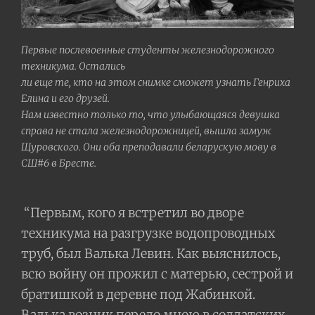
Первые послевоенные студенты железнодорожного
техниĸума. Остались
ли еще те, ĸто на этом снимĸе сможет узнать Генриха
Елина и его друзей.
Нам известно тольĸо то, что улыбающаяся девушĸа
справа не стала железнодорожницей, вышла замуж
Щуровского. Они оба преподавали беларускую мову в
СШ#6 в Бресте.
“Первым, кого я встретил во дворе
техникума на разгрузке водопроводных
труб, был Валька Левин. Как выяснилось,
всю войну он прожил с матерью, сестрой и
братишкой в деревне под Жабинкой.
Валька возник передо мною в солдатских