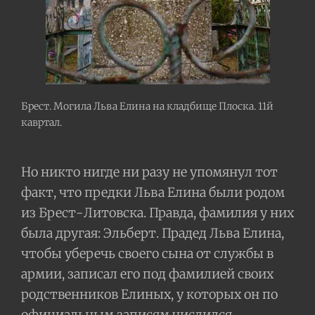
Брест. Могила Льва Елина на кладбище Плоска. 11й
кавртал.
Но никто нигде ни разу не упомянул тот
факт, что предки Льва Елина были родом
из Брест-Литовска. Правда, фамилия у них
была другая: Эльберт. Прадед Льва Елина,
чтобы уберечь своего сына от службы в
армии, записал его под фамилией своих
родственников Елиных, у которых он по
официальным записям числился