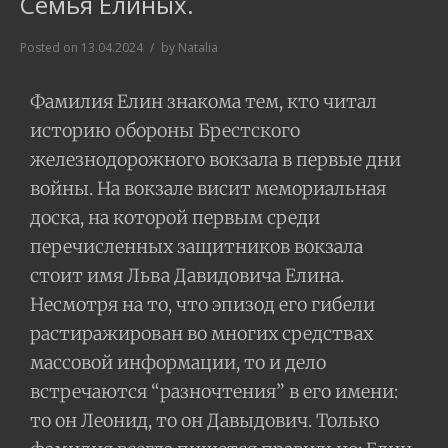
Семья Елиных.
Posted on
13.04.2024
by
Natalia
Фамилия Елин знакома тем, кто читал
историю обороны Брестского
железнодорожного вокзала в первые дни
войны. На вокзале висит мемориальная
доска, на которой первым среди
перечисленных защитников вокзала
стоит имя Льва Давидовича Елина.
Несмотря на то, что эпизод его гибели
растиражирован во многих средствах
массовой информации, то и дело
встречаются “разночтения” в его имени:
то он Леонид, то он Давыдович. Только