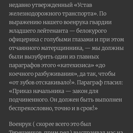
недавно утвержденный «Устав
железнодорожного транспорта». По
выражению нашего военрука гвардии
младшего лейтенанта — белокурого
офицерика с голубыми глазами и при этом
отчаянного матерщинника, — мы должны
были вызубрить один из главных
параграфов этого «катехизиса» «до
коечного разбуживания», да так, чтобы
«от зубов отскакивало!». Параграф гласил:
«Приказ начальника — закон для
подчиненного. Он должен быть выполнен
беспрекословно, точно и в срок!»
Военрук ( скорее всего это был
Терешенков, прим.ред.) выстраивал нас на