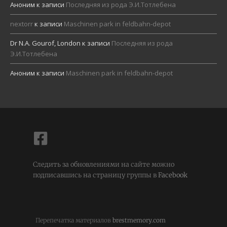
Аноним
к записи
Последняя из рода Э.И.Тотлебена
nextorr
к записи
Maschinen park in feldbahn-depot
Dr N.A. Gourof, London
к записи
Последняя из рода
Э.И.Тотлебена
Аноним
к записи
Maschinen park in feldbahn-depot
Следить за обновлениями на сайте можно
подписавшись на страницу группы в
Facebook
Перепечатка материалов
brestmemory.com