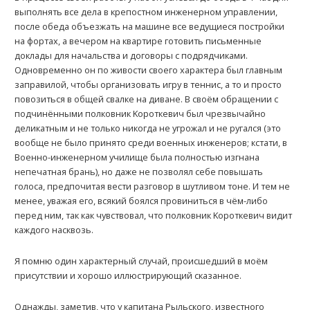
выполнять все дела в крепостном инженерном управлении,
после обеда объезжать на машине все ведущиеся постройки
на фортах, а вечером на квартире готовить письменные
доклады для начальства и договоры с подрядчиками.
Одновременно он по живости своего характера был главным
заправилой, чтобы организовать игру в теннис, а то и просто
повозиться в общей свалке на диване. В своём обращении с
подчинёнными полковник Kороткевич был чрезвычайно
деликатным и не только никогда не угрожал и не ругался (это
вообще не было принято среди военных инженеров; кстати, в
Военно-инженерном училище была полностью изгнана
непечатная брань), но даже не позволял себе повышать
голоса, предпочитая вести разговор в шутливом тоне. И тем не
менее, уважая его, всякий боялся провиниться в чём-либо
перед ним, так как чувствовал, что полковник Kороткевич видит
каждого насквозь.
Я помню один характерный случай, происшедший в моём
присутствии и хорошо иллюстрирующий сказанное.
Однажды, заметив, что у капитана Рыльского, известного