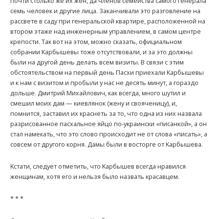
почти столько же их жён, да членов семейства самого генерала
семь человек и другие лица. Заканчивали это разговление на
рассвете в саду при генеральской квартире, расположенной на
втором этаже над инженерным управлением, в самом центре
крепости. Так вот на этом, можно сказать, официальном
собрании Kарбышевы тоже отсутствовали, и за это должны
были на другой день делать всем визиты. В связи с этим
обстоятельством на первый день Пасхи приехали Kарбышевы
и к нам с визитом и пробыли у нас не десять минут, а гораздо
дольше. Дмитрий Михайлович, как всегда, много шутил и
смешил моих дам — киевлянок (жену и свояченицу), и,
помнится, заставил их краснеть за то, что одна из них назвала
разрисованное пасхальное яйцо по-украински «писанкой», а он
стал намекать, что это слово происходит не от слова «писать», а
совсем от другого корня. Дамы были в восторге от Kарбышева.
Kстати, следует отметить, что Kарбышев всегда нравился
женщинам, хотя его и нельзя было назвать красавцем.
* * *