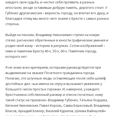
каждого своя судьба, и честно себя проявить в разных
ипостасях, везде оставивши добрую память, дорогого стоит. У
Губенко другая миссия – верность городу, он впитал его душу, и
благодаря этому мы много чего знаем о Бресте с самых разных
сторона.
Выйдя на пенсию, Владимир Николаевич ступил на новую
стезю: расчехлил обретенные в юности графические умения и
родил свой жанр – историю в рисунках. Сотни изображений –
гимн и памятник Бресту 40-х, 50-х, 60-х. Памятник городу,
которого нет.
Я не знаю всех критериев, которыми руководствуются при
выдвижении на звание Почетного гражданина города.
Полагаю, это штучные люди, оставляющие после себя шлейф
достойных дел, чьи имена на слуху и вызывают уважение у
большого числа простых горожан. И, наверное, у каждого
брестчанина собственный ранжир и список почетных, кому
такой статус не присвоен. Владимир Губенко, Татьяна Ходцева,
Евгения Хмелевская, Павел Король, Савва Березовый, Владимир
Власов, Аркадий Бляхер, Василий Курилов, Шлема Вайнштейн