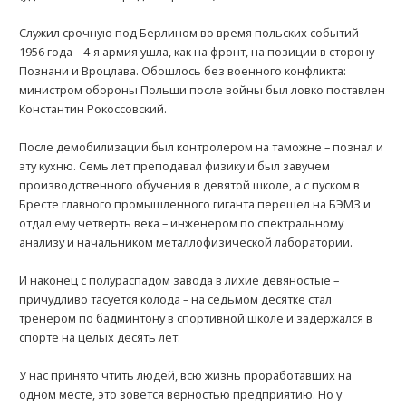
Служил срочную под Берлином во время польских событий
1956 года – 4-я армия ушла, как на фронт, на позиции в сторону
Познани и Вроцлава. Обошлось без военного конфликта:
министром обороны Польши после войны был ловко поставлен
Константин Рокоссовский.
После демобилизации был контролером на таможне – познал и
эту кухню. Семь лет преподавал физику и был завучем
производственного обучения в девятой школе, а с пуском в
Бресте главного промышленного гиганта перешел на БЭМЗ и
отдал ему четверть века – инженером по спектральному
анализу и начальником металлофизической лаборатории.
И наконец с полураспадом завода в лихие девяностые –
причудливо тасуется колода – на седьмом десятке стал
тренером по бадминтону в спортивной школе и задержался в
спорте на целых десять лет.
У нас принято чтить людей, всю жизнь проработавших на
одном месте, это зовется верностью предприятию. Но у