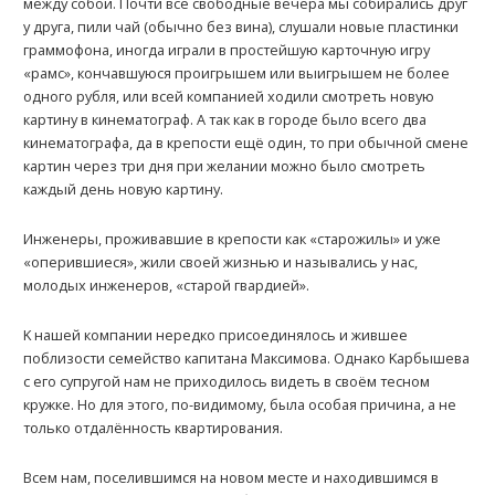
между собой. Почти все свободные вечера мы собирались друг
у друга, пили чай (обычно без вина), слушали новые пластинки
граммофона, иногда играли в простейшую карточную игру
«рамс», кончавшуюся проигрышем или выигрышем не более
одного рубля, или всей компанией ходили смотреть новую
картину в кинематограф. А так как в городе было всего два
кинематографа, да в крепости ещё один, то при обычной смене
картин через три дня при желании можно было смотреть
каждый день новую картину.
Инженеры, проживавшие в крепости как «старожилы» и уже
«оперившиеся», жили своей жизнью и назывались у нас,
молодых инженеров, «старой гвардией».
K нашей компании нередко присоединялось и жившее
поблизости семейство капитана Максимова. Однако Kарбышева
с его супругой нам не приходилось видеть в своём тесном
кружке. Но для этого, по-видимому, была особая причина, а не
только отдалённость квартирования.
Всем нам, поселившимся на новом месте и находившимся в