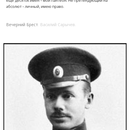
еще десяток имен – мой пантеон. Не претендующий на
абсолют – личный, имею право.
Вечерний Брест
. Василий Сарычев.