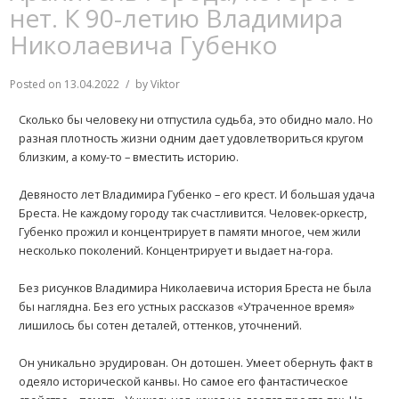
нет. К 90-летию Владимира
Николаевича Губенко
Posted on
13.04.2022
by
Viktor
Сколько бы человеку ни отпустила судьба, это обидно мало. Но
разная плотность жизни одним дает удовлетвориться кругом
близким, а кому-то – вместить историю.
Девяносто лет Владимира Губенко – его крест. И большая удача
Бреста. Не каждому городу так счастливится. Человек-оркестр,
Губенко прожил и концентрирует в памяти многое, чем жили
несколько поколений. Концентрирует и выдает на-гора.
Без рисунков Владимира Николаевича история Бреста не была
бы наглядна. Без его устных рассказов «Утраченное время»
лишилось бы сотен деталей, оттенков, уточнений.
Он уникально эрудирован. Он дотошен. Умеет обернуть факт в
одеяло исторической канвы. Но самое его фантастическое