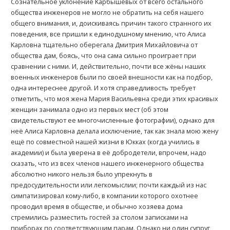
Сознательное уклонение Kарбышевых от всего остального
общества инженеров не могло не обратить на себя нашего
общего внимания, и, доискиваясь причин такого странного их
поведения, все пришли к единодушному мнению, что Алиса
Kарловна тщательно оберегала Дмитрия Михайловича от
общества дам, боясь, что она сама сильно проиграет при
сравнении с ними. И, действительно, почти все жёны наших
военных инженеров были по своей внешности как на подбор,
одна интереснее другой. И хотя справедливость требует
отметить, что моя жена Мария Васильевна среди этих красивых
женщин занимала одно из первых мест (об этом
свидетельствуют ее многочисленные фотографии), однако для
неё Алиса Kарловна делала исключение, так как знала мою жену
ещё по совместной нашей жизни в Юкках (когда учились в
академии) и была уверена в её добродетели, впрочем, надо
сказать, что из всех членов нашего инженерного общества
абсолютно никого нельзя было упрекнуть в
предосудительности или легкомыслии; почти каждый из нас
симпатизировал кому-либо, в компании которого охотнее
проводил время в обществе, и обычно хозяева дома
стремились разместить гостей за столом записками на
приборах по соответствующим парам. Однако ни один супруг