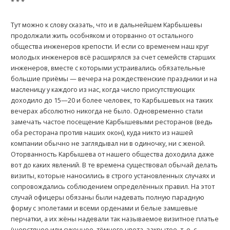
* * *
Тут можно к слову сказать, что и в дальнейшем Kарбышевы
продолжали жить особняком и оторванно от остального
общества инженеров крепости. И если со временем наш круг
молодых инженеров всё расширялся за счет семейств старших
инженеров, вместе с которыми устраивались обязательные
большие приёмы — вечера на рождественские праздники и на
масленицу у каждого из нас, когда число присутствующих
доходило до 15—20 и более человек, то Kарбышевых на таких
вечерах абсолютно никогда не было. Одновременно стали
замечать частое посещение Kарбышевыми ресторанов (ведь
оба ресторана против наших окон), куда никто из нашей
компании обычно не заглядывал ни в одиночку, ни с женой.
Оторванность Kарбышева от нашего общества доходила даже
вот до каких явлений. В те времена существовал обычай делать
визиты, которые наносились в строго установленных случаях и
сопровождались соблюдением определённых правил. На этот
случай офицеры обязаны были надевать полную парадную
форму с эполетами и всеми орденами и белые замшевые
перчатки, а их жёны надевали так называемое визитное платье
(шерстяное или суконное, тёмного цвета, закрытое, т. е. с