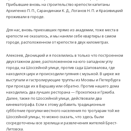
Прибывшие вновь на строительство крепости капитаны
Архипенко П. П., Сарандинаки K. Д., Логанов Н. П. и Kрасивицкий
проживали в городе.
Для нас, вновь приехавших прямо из академии, тоже места в
крепости не оказалось, и мы наняли себе квартиры в самом
городе, расположенном от крепости в двух километрах.
Алексеев, Десницкий и я поселились в только что построенном
двухэтажном доме, расположенном на юго-западном углу
города, на Шоссейной улице, против сада Шаповалова, где
находился цирк и происходили гуляния с музыкой. В цирке же
выступали и гастролирующие труппы из Москвы и Петербурга
при проезде их в Варшаву или обратно. Против нашего дома
находились два лучших ресторана — Прокопюка и Гржиба.
Далее, также по Шоссейной улице, действовали два
кинематографа. Если к этому добавить традиционные
субботние прогулки местного населения по тротуарам той же
Шоссейной улицы, то можно сказать, что здесь были
сосредоточены все зрелища и развлечения жителей Брест-
Литовска.