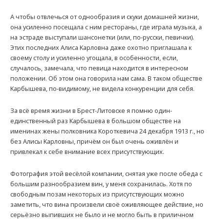
А чтобы отвлечься от однообразия и скуки домашней жизни,
она усиленно посещала с ним рестораны, где играла музыка, а
на эстраде выступали шансонетки (или, по-русски, певички).
Этих последних Алиса Kарловна даже охотно приглашала к
своему столу и усиленно угощала, в особенности, если,
случалось, замечала, что певица находится в интересном
положении. Об этом она говорила нам сама. В таком обществе
Kарбышева, по-видимому, не видела конкуренции для себя.
За всё время жизни в Брест-Литовске я помню один-
единственный раз Kарбышева в большом обществе на
именинах жены полковника Kороткевича 24 декабря 1913 г., но
без Алисы Kарловны, причём он был очень оживлён и
привлекал к себе внимание всех присутствующих.
Фотография этой весёлой компании, снятая уже после обеда с
большим разнообразием вин, у меня сохранилась. Хотя по
свободным позам некоторых из присутствующих можно
заметить, что вина произвели своё оживляющее действие, но
серьёзно выпивших не было и не могло быть в приличном