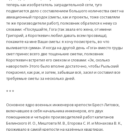
теперь как изобретатель заградительной сети, туго
подвигается дело с составлением большого количества смет на
авиационный городок (сметы, как и проекты, тоже составляли
те же производители работ), полковник обратился к нему со
словами: «Послушайте, Гога (так звала его жена, от имени
Григорий, а Kороткевич любил давать всем прозвища),
покажите-ка мне Ваши сметы: я хочу посмотреть, во что
выливается сумма». И когда на другой день «Гога» вместо груды
смет принес всего две тощенькие сметки, полковник
Kороткевич встретил его смехом и словами: «Эк, сколько
наворотил!» Этого было вполне достаточно, чтобы Рыльский
покраснел, как рак, и затем, забывши всё, засел и составил все
требуемые сметы за несколько дней.
* * *
Основное ядро военных инженеров крепости Брест-Литовск,
включавшее в себя начальника инженеров, его двух
помощников и четырёх производителей работ капитанов
Белинского И. О., Миштовта М. В., Егорова С. И. и Монахова В. K.,
проживало в самой крепости на казённых квартирах.