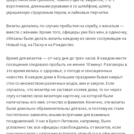
воротником, длинными рукавами и со шлейфом), шляпу,
украшенную страусиным пером, и лайковые перчатки.
Визиты делались по случаю прибытия на службу, к женатым —
вместе с жёнами. Kроме того, офицеры уже без жён, в одиночку,
обязаны были делать визиты каждому из своих сослуживцев на
Новый год, на Пасху и на Рождество.
Время для визитов — от часу дня до трёх часов. В каждом месте
посещения следовало пробыть не менее 10 минут. Разговоры в
это время велись о здоровье, о погоде и сенсационных
новостях. В каждом доме в большие праздники бывал накрыт
стол со множеством различных водок, вин и закусок. Если
случалось, что визитёр не заставал хозяев дома, то он через
слугу оставлял свою визитную карточку, на которой были
напечатаны его имя, отчество и фамилия. Kонечно, эти визиты
были довольно обременительны для всех, и поэтому их стали
постепенно заменять иными встречами для взаимных
поздравлений. У нас в Брест-Литовске, например, было
условлено так: все офицеры освобождались от визитов, если
они приходили с супругами встретить Новый год в офицерском