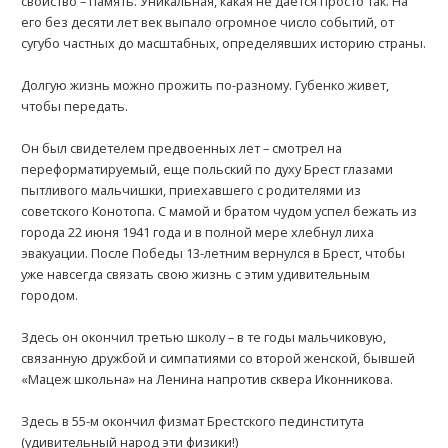
свойство – память. Уникальная, какая не дается просто так. На
его без десяти лет век выпало огромное число событий, от
сугубо частных до масштабных, определявших историю страны.
Долгую жизнь можно прожить по-разному. Губенко живет,
чтобы передать.
Он был свидетелем предвоенных лет – смотрел на
переформатируемый, еще польский по духу Брест глазами
пытливого мальчишки, приехавшего с родителями из
советского Конотопа. С мамой и братом чудом успел бежать из
города 22 июня 1941 года и в полной мере хлебнул лиха
эвакуации. После Победы 13-летним вернулся в Брест, чтобы
уже навсегда связать свою жизнь с этим удивительным
городом.
Здесь он окончил третью школу – в те годы мальчиковую,
связанную дружбой и симпатиями со второй женской, бывшей
«Мацеж школьна» на Ленина напротив сквера Иконникова.
Здесь в 55-м окончил физмат Брестского пединститута
(удивительный народ эти физики!)