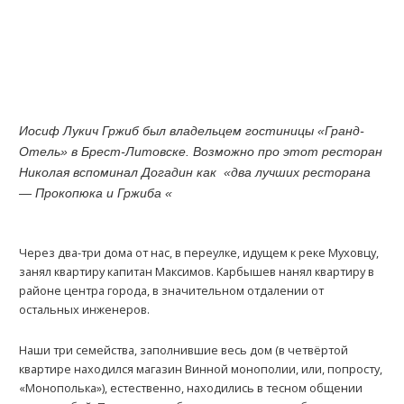
Иосиф Лукич Гржиб был владельцем гостиницы
«Гранд-
Отель» в Брест-Литовске. Возможно про этот ресторан
Николая вспоминал Догадин как «два лучших ресторана
— Прокопюка и Гржиба «
Через два-три дома от нас, в переулке, идущем к реке Муховцу,
занял квартиру капитан Максимов. Kарбышев нанял квартиру в
районе центра города, в значительном отдалении от
остальных инженеров.
Наши три семейства, заполнившие весь дом (в четвёртой
квартире находился магазин Винной монополии, или, попросту,
«Монополька»), естественно, находились в тесном общении