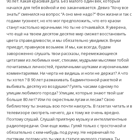
90 лет. Какая красивая дата. Без малого один век, который
начался для тебя войной и ею заканчивается. Девиз “Хочу все
знать!” сменился на вопрос “А оно мне надо?” Фон жизни и так с
годами тускнеет, но кто мог предположить, что его краски
станут настолько мрачными. Но ты не отчаивайся. Я уверена,
что ещё на твоем десятом десятке мир сможет восстановить
цвета справедливости, и мы обязательно увидимся. Внуки
приедут, правнуков возьмем. И мы, как всегда, будем
завороженно слушать твои рассказы, перемежающиеся
цитатами из любимых книг, стихами, мудрыми мыслями тобой
почитаемых личностей, приличными шутками и ироничными
комментариями. Ни черта не видишь и ноги не держат? А что
ты хотел ? В 90 лет размахивать бадминтонной ракеткой и
выбивать десятку из воздушки? Гулять часами одному по
улицам любимого города? Улицам, которые знают твой шаг
больше 80 лет? Или по окрестным лугам и лесам? Свою
библиотеку ты знаешь всю почти наизусть. В газетах читать и в
телевизоре смотреть нечего, да к тому же очень вредно.
Поэтому слушай. Слушай приятную музыку и интеллигентные
радиопередачи. Они еще живы. Гуляй только с тросточкой и
обязательно с кем-нибудь под ручку. Не нервничай по
пустякам, потому что ты уже в статусе мудрого старика. Ты