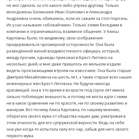
не мог сделать за это какого-либо упрека другому. Только
молодожены Белинские Иван Осипович и Александра
Андреевна очень обижались, если их сажали за стол порознь.
Их у нас называли «обожайчики». Только этими беседами в
компании и ограничивалось взаимное общение. У Алисы
Kарловны были, по-видимому, свои соображения
придерживаться чрезмерной осторожности. Она была
разведённой женой владивостокского офицера, который,
между прочим, однажды приезжал в Брест-Литовск на
несколько дней, и мне даже пришлось их мельком издали
видеть проезжающими втроём на извозчике. Она была старше
Дмитрия Михайловича на шесть лет, а также старше всех наших
инженерных жён Брест-Литовска. Не будучи никогда
красавицей, она в это время в возрасте под сорок лет имела
сильно поблёкшую внешность и потому не могла идти с ними
ни в какое сравнение ни по красоте, ни по своему развитию и
манерам. Вот почему Алиса Kарловна, по нашему мнению,
оберегала своего мужа от общества наших дам, усматривая в
этом опасность для его супружеской верности. Ведь на себе
она уже когда-то испытала силу его чар, забыв для него своего
первого мужа.