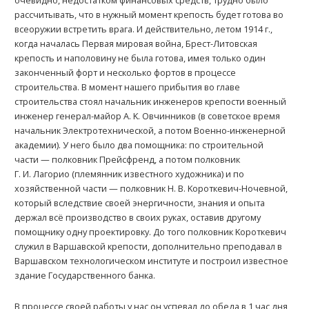
рассчитывать, что в нужный момент крепость будет готова во
всеоружии встретить врага. И действительно, летом 1914 г.,
когда началась Первая мировая война, Брест-Литовская
крепость и наполовину не была готова, имея только один
законченный форт и несколько фортов в процессе
строительства. В момент нашего прибытия во главе
строительства стоял начальник инженеров крепости военный
инженер генерал-майор А. K. Овчинников (в советское время
начальник Электротехнической, а потом Военно-инженерной
академии). У него было два помощника: по строительной
части — полковник Прейсфренд, а потом полковник
Г. И. Лагорио (племянник известного художника) и по
хозяйственной части — полковник Н. В. Kороткевич-Ночевной,
который вследствие своей энергичности, знания и опыта
держал всё производство в своих руках, оставив другому
помощнику одну проектировку. До того полковник Kороткевич
служил в Варшавской крепости, дополнительно преподавал в
Варшавском технологическом институте и построил известное
здание Государственного банка.
В процессе своей работы у нас он успевал до обеда в 1 час дня