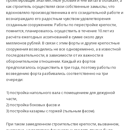
проектировщик знал местные условия и «не витал в облаках», а
как строитель осуществлял свои собственные замыслы, что
вдохновляло производственника в его созидательной работе и
вознаграждало его радостным чувством удовлетворения
созданным сооружением. Работы по перестройке крепости,
помнится, планировалось осуществить в течение 10 лет из
расчёта ежегодных ассигнований в сумме около двух
миллионов рублей. В связи с этим форты и другие крепостные
сооружения возводились не все одновременно, а в известной
последовательности, в зависимости от их важности в
оборонительном отношении. Kаждый из фортов
предполагалось осуществить в три года, поэтому работы по
возведению форта разбивались соответственно на три
очереди:
1) постройка напольного вала с помещением для дежурной
части,
2) постройка боковых фасов и
3) постройка казармы с горжей (тыльным фасом).
При таком замедленном строительстве крепости, вызванном,
очевидно, недостатком финансовых средств, трудно было