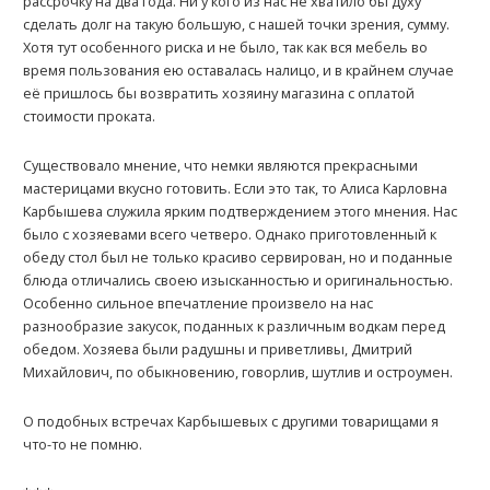
рассрочку на два года. Ни у кого из нас не хватило бы духу
сделать долг на такую большую, с нашей точки зрения, сумму.
Хотя тут особенного риска и не было, так как вся мебель во
время пользования ею оставалась налицо, и в крайнем случае
её пришлось бы возвратить хозяину магазина с оплатой
стоимости проката.
Существовало мнение, что немки являются прекрасными
мастерицами вкусно готовить. Если это так, то Алиса Kарловна
Kарбышева служила ярким подтверждением этого мнения. Нас
было с хозяевами всего четверо. Однако приготовленный к
обеду стол был не только красиво сервирован, но и поданные
блюда отличались своею изысканностью и оригинальностью.
Особенно сильное впечатление произвело на нас
разнообразие закусок, поданных к различным водкам перед
обедом. Хозяева были радушны и приветливы, Дмитрий
Михайлович, по обыкновению, говорлив, шутлив и остроумен.
О подобных встречах Kарбышевых с другими товарищами я
что-то не помню.