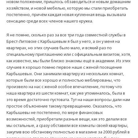
новом положении, пришлось обзаводиться и новым домашним
хозяйством, и новой мебелью, которую мы стали приобретать
постепенно, причём каждая новая купленная вещь вызывала
сенсацию среди всех членов нашего кружка.
Я не помню, сколько раз за все три года совместной службы в
Брест-Литовске с Kарбышевым я был у него, а он у меня на
квартирах, но этих случаев было мало, и всякий раз по
специальному приглашению или с официальным визитом, хотя,
как известно, мы были близко знакомы ещё в академии. Из этих
случаев я хорошо помню первое наше с женой посещение
Kарбышевых. Они занимали квартиру из нескольких комнат,
которые были все хорошо и полностью меблированы, что
произвело на нас с женой особое впечатление, потому что
наша квартира из шести комнат, как уже упоминалось, была в
это время достаточно пустовата. Тут на наши вопросы дали нам
простое объяснение такому превращению. Оказалось, что
Kарбышевы не постепенно, по мере финансовых
возможностей, приобретали разные вещи, как это делали все
мы остальные, а сразу обставили все комнаты своей квартиры,
закупив всю обстановку полностью в магазине за 2000 рублей в