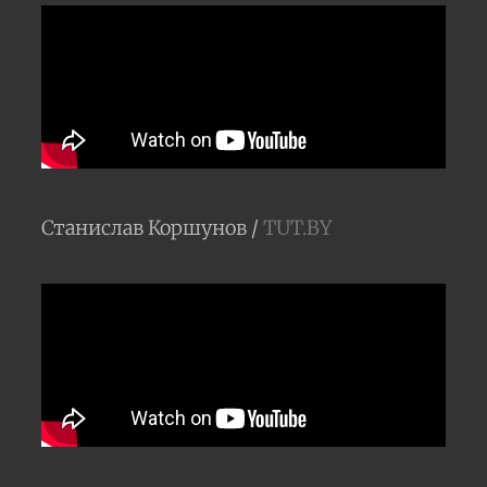
Станислав Коршунов /
TUT.BY