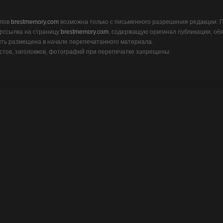
алов
brestmemory.com
возможна только с письменного разрешения редакции.
рссылка на страницу
brestmemory.com
, содержащую оригинал публикации, об
ть размещена в начале перепечатанного материала.
тов, заголовков, фотографий при перепечатке запрещены.