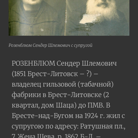
Розенблюм Сендер Шлемович с супругой
РОЗЕНБЛЮМ Сендер Шлемович
(1851 Брест-Литовск – ?) –
владелец гильзовой (табачной)
фабрики в Брест-Литовске (2
квартал, дом Шаца) до ПМВ. В
Бресте-над-Бугом на 1924 г. жил с
супругою по адресу: Ратушная пл.,
7. Жена Шева, р. 1862 Б-Л. –