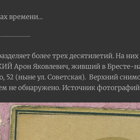
лах времени…
азделяет более трех десятилетий. На них
Й Арон Яковлевич, живший в Бресте-над
, 52 (ныне ул. Советская). Верхний снимо
ем не обнаружено. Источник фотографий: ГА