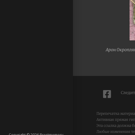
Арон Окроплян
Следит
Перепечатка матери
Активная прямая ги
Эта ссылка должна б
Любые изменения тек
Copyright © 2026 Brestmemory.