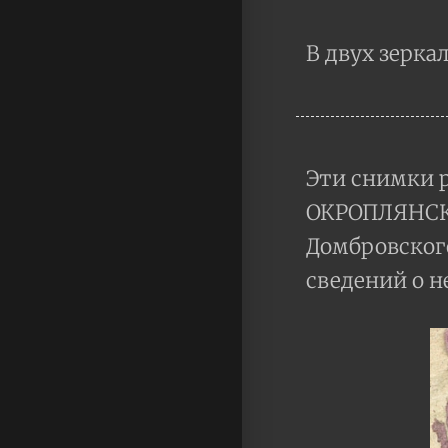
В двух зерка
Эти снимки р
ОКРОПЛЯНСКИ
Домбровского
сведений о н