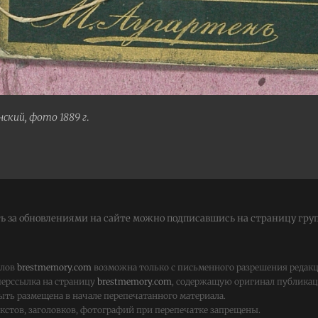
ский, фото 1889 г
.
ь за обновлениями на сайте можно подписавшись на страницу гру
алов
brestmemory.com
возможна только с письменного разрешения редак
перссылка на страницу
brestmemory.com
, содержащую оригинал публикаци
ыть размещена в начале перепечатанного материала.
стов, заголовков, фотографий при перепечатке запрещены.