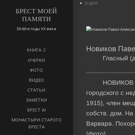
S
English
k
БРЕСТ МОЕЙ
i
ПАМЯТИ
p
t
30-60-е годы ХХ века
o
c
Новиков Паве
o
КНИГА
n
Гласный (д
t
ОЧЕРКИ
e
ФОТО
n
t
ВИДЕО
НОВИКОВ П
СТАТЬИ
городского с н
ЗАМЕТКИ
1915), член мещ
БРЕСТ AI
собств. дом. На
МОНАСТЫРИ СТАРОГО
Варвара. Похоро
БРЕСТА
(фото).