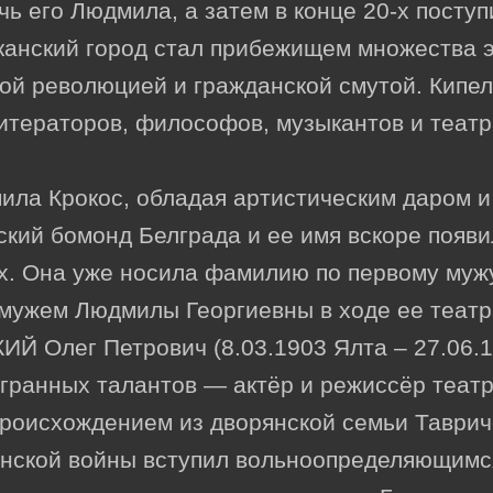
чь его Людмила, а затем в конце 20-х поступ
канский город стал прибежищем множества э
ой революцией и гражданской смутой. Кипел
итераторов, философов, музыкантов и теат
ила Крокос, обладая артистическим даром 
ский бомонд Белграда и ее имя вскоре появ
х. Она уже носила фамилию по первому муж
 мужем Людмилы Георгиевны в ходе ее театр
 Олег Петрович (8.03.1903 Ялта – 27.06.1
огранных талантов — актёр и режиссёр теат
Происхождением из дворянской семьи Таврич
анской войны вступил вольноопределяющимс