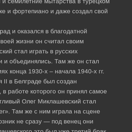
и и семилетние мытарства в турецком
пке и фортепиано и даже создал свой
рад и оказался в благодатной
своей жизни он считал своим
кий стал играть в русских
и и объединялись. Там же он стал
х конца 1930-х – начала 1940-х гг.
 II в Белграде был создан
 в работе которого он принял самое
нтливый Олег Миклашевский стал
er». Там же с ним играла на сцене
озник не сразу — под венец они
лашевского это был уже третий брак.