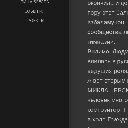
ЛИЦА БРЕСТА
окончила и до
СОБЫТИЯ
пору этот бал
ПРОЕКТЫ
взбаламученн
сообщества л
гимназии.
Видимо, Людм
влилась в рус
ведущих роля
А вот вторым
МИКЛАШЕВСКИЙ
человек мног
композитор. 
в ходе Гражд