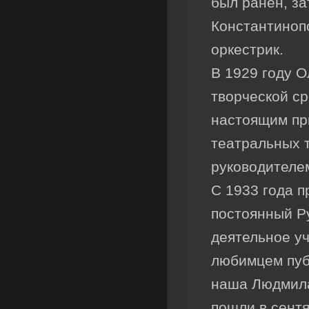
был ранен, з
Константинопо
оркестрик.
В 1929 году О
творческой ср
настоящим пр
театральных т
руководителем
С 1933 года п
постоянный Р
деятельное у
любимцем публ
наша Людмила 
пошли в сентя