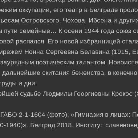
ежим оккупации, его театр в Белграде прод
пьесам Островского, Чехова, Ибсена и других
 пути семейные… К осени 1944 года союз с
вой распался. Его новой избранницей стала
мрежем Нонна Сергеевна Белавина (1915, Ев
езаурядным поэтическим талантом. Новоиспе
в дальнейшие скитания беженства, в конечн
труды и дни.
ейшей судьбе Людмилы Георгиевны Крокос (С
ГАБО 2-1-1604 (фото); «Гимназия в лицах: П
0-1940)». Белград 2018. Институт славянов