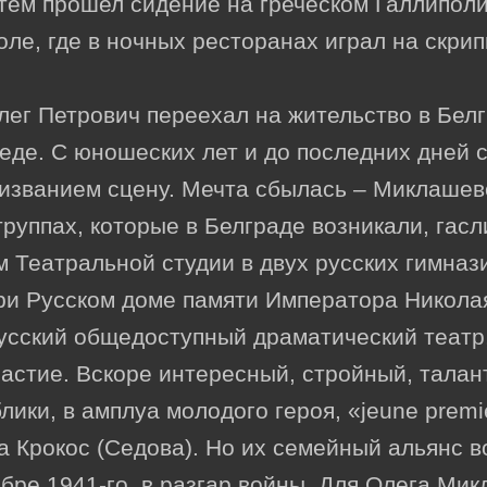
атем прошел сидение на греческом Галлипол
ле, где в ночных ресторанах играл на скри
лег Петрович переехал на жительство в Белг
еде. С юношеских лет и до последних дней 
изванием сцену. Мечта сбылась – Миклашевс
руппах, которые в Белграде возникали, гасл
 Театральной студии в двух русских гимназия
ри Русском доме памяти Императора Николая
усский общедоступный драматический театр,
частие. Вскоре интересный, стройный, тала
ики, в амплуа молодого героя, «jeune premi
Крокос (Седова). Но их семейный альянс в
бре 1941-го, в разгар войны. Для Олега Мик