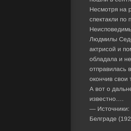
Несмотря на р
спектакли по 
Неисповедимы
Людмилы Седо
актрисой и по
обладала и н
отправилась 
окончив свои 
А вот о дальн
известно….
— Источники: 
Белграде (192