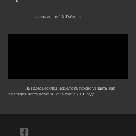
из воспоминаний В. Губенко
На видео Василия Пошелюка можно увидеть как
выглядит место порта и Сои в конце 2020 года.