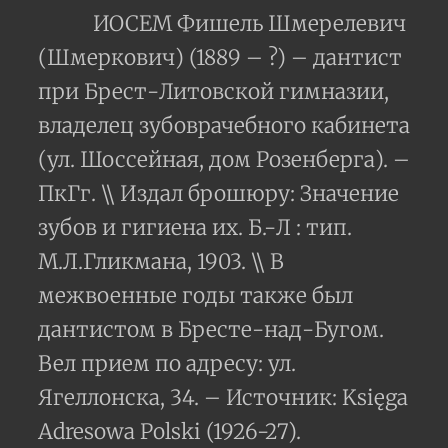
ИОСЕМ Фишель Шмерелевич
(Шмеркович) (1889 – ?) – дантист
при Брест-Литовской гимназии,
владелец зубоврачебного кабинета
(ул. Шоссейная, дом Розенберга). –
ПкГг. \\ Издал брошюру: Значение
зубов и гигиена их. Б.-Л : тип.
М.Л.Гликмана, 1903. \\ В
межвоенные годы также был
дантистом в Бресте-над-Бугом.
Вел прием по адресу: ул.
Ягеллонска, 34. – Источник: Księga
Adresowa Polski (1926-27).