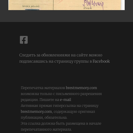
Следить за обновлениями на сайте можно
подписавшись на страницу группы в
Facebook
Перепечатка материалов
brestmemory.com
возможна только с письменного разрешения
редакции. Пишите на
e-mail
Активная прямая гиперссылка на страницу
brestmemory.com
, содержащую оригинал
публикации, обязательна.
Эта ссылка должна быть размещена в начале
перепечатанного материала.