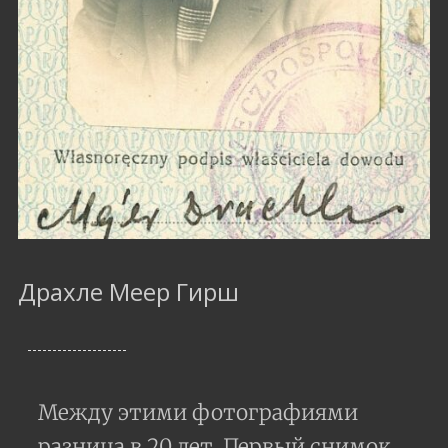
Драхле Меер Гирш
Между этими фотографиями
разница в 20 лет. Первый снимок