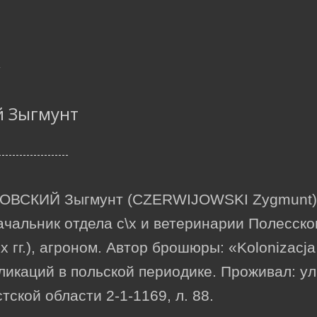
й Зыгмунт
ВСКИЙ Зыгмунт (CZERWIJOWSKI Zygmunt) (
начальник отдела с\х и ветеринарии Полесско
-х гг.), агроном. Автор брошюры: «Kolonizacj
икаций в польской периодике. Проживал: ул.
тской области 2-1-1169, л. 88.