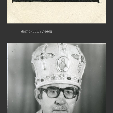
Антоний Былевец