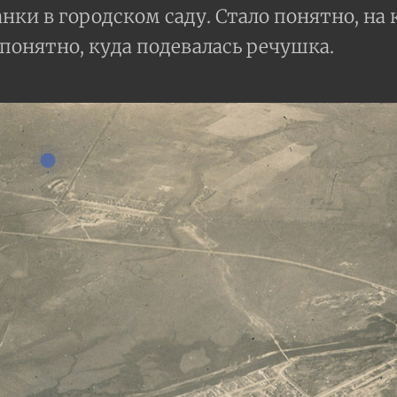
нки в городском саду. Стало понятно, на
епонятно, куда подевалась речушка.