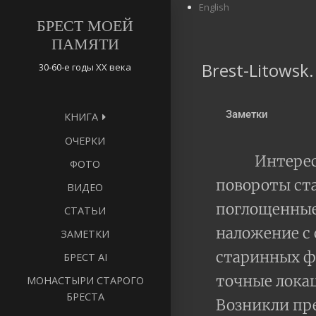
English
БРЕСТ МОЕЙ
ПАМЯТИ
Brest-Litowsk
30-60-е годы ХХ века
Заметки
КНИГА
ОЧЕРКИ
Интерес
ФОТО
повороты ста
ВИДЕО
поглощенные 
СТАТЬИ
наложение с
ЗАМЕТКИ
старинных ф
БРЕСТ AI
точные локац
МОНАСТЫРИ СТАРОГО
БРЕСТА
Возникли пре