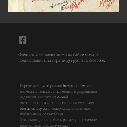
Следить за обновлениями на сайте можно
подписавшись на страницу группы в
Facebook
Перепечатка материалов
brestmemory.com
возможна только с письменного разрешения
редакции. Пишите на
e-mail
Активная прямая гиперссылка на страницу
brestmemory.com
, содержащую оригинал
публикации, обязательна.
Эта ссылка должна быть размещена в начале
перепечатанного материала.