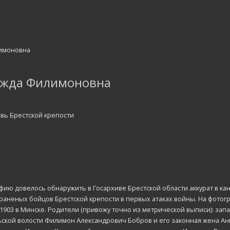
ежда Филимоновна
вь Брестской крепости
ию довелось обнаружить в Госархиве Брестской области аккурат в кан
раненых бойцов Брестской крепости в первых атаках войны. На фото
1903 в Минске. Родители (привожу точно из метрической выписи): зап
ьской волости Филимон Александрович Бобров и его законная жена Ан