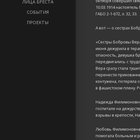
октября совершил свя
ЛИЦА БРЕСТА
10.03.1914 настоятел
СОБЫТИЯ
ГАБО 2-1-672, л. 32, 33.
ПРОЕКТЫ
А вот — о сестрах Боб
«Сестры Бобровы Вера
июня дежурила в тера
опасность, девушка б
передвигались с трудо
Вера сразу стала туш
перенести прикованных
контужена, потеряла с
в фашистском плену. Р
Надежда Филимоновна 
госпитале на дежурств
взрывы в крепости, Н
Любовь Филимоновна Б
помогала больным и ра