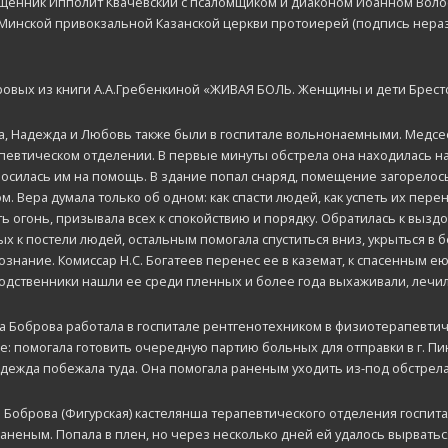
щенник Ипполит Квачевский с псаломщиком и диаконом Иоанном Воло
ь Минской привокзальной Казанской церкви протоиерей (подпись нераз
ровых из книги А.А.Гребенкиной «ЖИВАЯ БОЛЬ. Женщины и дети Брестско
, Надежда и Любовь также были в госпитале вольнонаемными. Медсес
певтическом отделении. В первые минуты обстрела она находилась на
росилась им на помощь. В здание попал снаряд, помещение загорело
м. Вера думала только об одном: как спасти людей, как успеть их пер
ить огонь, призывала всех к спокойствию и порядку. Обратилась к в
 к постели людей, остальным помогала спуститься вниз, укрыться в б
ознание. Комиссар Н.С. Богатеев перенес ее в каземат, к спасенным ею
одственники нашли ее среди пленных и более года выхаживали, лечили
Боброва работала в госпитале рентгенотехником в физиотерапевтиче
е: помогала готовить очередную партию больных для отправки в г. Пин
адежда побежала туда. Она помогала раненым уходить из-под обстрел
оброва (Фигурская) кастелянша терапевтического отделения госпита
неным. Попала в плен, но через несколько дней ей удалось вырваться