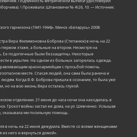
севичем. Подлинность метрической выписи удостоверил
борчива). \ Проживала: Шпановичи № 4\26, 10. — Источник:
го гарнизона (1941-1944)». Минск «Беларусь» 2008:
тра Вера Филимоновна Боброва (Степанюк) в ночь на 22
 первом этаже, а больные на втором. Несмотря на
сь. Ее подопечные были беззащитны. Некоторые
енести в укрытие. На одном из больных загорелась одежда.
ыздоравливающим красноармейцам с просьбой помочь
езопасном месте. Спасая людей, она сама была ранена и
 людям. Когда В.Ф. Боброва пришла в сознание, то была уже
, но на всю жизнь Вера осталась глухой.
ском отделении. 21 июня до часа ночи она находилась в
ск. Грохот войны застал ее дома, на ул. Шевченко. Услышав
а, оказывала им посильную помощь.
ля в ночь на 22 июня дежурила. Вместе со всеми женщинами
 из него и вернуться домой».