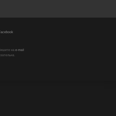
acebook
 Пишите на
e-mail
язательна.